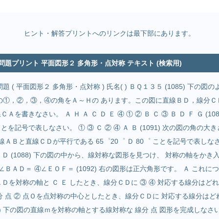
ヒント・解答プリントへのリンクは最下部にあります。
問題プリント 平面図形２ 多角形・点対称 テキスト (検索用)
 ( 平面図形２ 多角形・点対称 ) 氏名( ) ＢＱ１３５ (1085) 下の
次の図の①，②，③，④の角をＡ～Ｈの あります。この図に直線ＢＤ，線分
を書きなさい。 Ａ Ｈ Ａ Ｃ Ｄ Ｅ ④ ① ② Ｂ Ｃ ③ Ｂ Ｄ Ｆ Ｇ (1
を記号で表しなさい。 ① ③ Ｃ ② ④ Ａ Ｂ (1091) 次の図の角の大
の直線ＡＢと直線ＣＤが平行である 65゜20゜ Ｄ 80゜ ことを記号で表しなさい
) Ｃ Ｄ (1088) 下の図の中から、線対称な図形を見つけ、 対称の軸をか
②∠ＢＡＤ＝ ④∠ＥＯＦ＝ (1092) 右の図形は正六角形です。 Ａ これ
分ＡＤを対称の軸と Ｃ Ｅ したとき、線分ＣＤに ③ ④ 対応する線分はど
分 点 ② 点Ｏを点対称の中心としたとき、線分ＣＤに 対応する線分は
9) 下の図の直線ｍを対称の軸とする線対称な 線分 点 図形を完成しなさい。