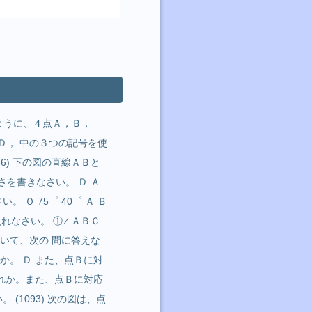
図のように、４点Ａ，Ｂ，
ＣＤ， 中の３つの記号を使
086) 下の図の直線ＡＢと
きさを書きなさい。 Ｄ Ａ
。 Ｏ 75゜ 40゜ Ａ Ｂ
き入れなさい。 ①∠ＡＢＣ
について、次の 問に答えな
れか。 Ｄ また、点Ｂに対
どれか。また、点Ｂに対応
 (1093) 次の図は、点