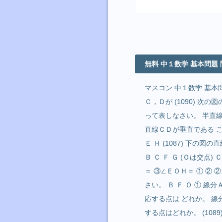
無料 中１数学 基本問題 
マスコン 中１数学 基本問題
Ｃ，Ｄが (1090) 
って表しなさい。 半直線ＣＡ
直線ＣＤが垂直である こと
Ｅ Ｈ (1087) 下の図
Ｂ Ｃ Ｆ Ｇ (Ｏは交点
＝ ③∠ＥＯＨ＝ ① ② 
さい。 Ｂ Ｆ Ｏ ① 線
応する点は どれか。 線
する点はどれか。 (108