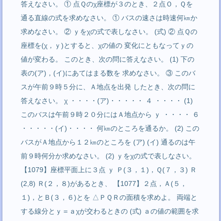
答えなさい。 ① 点Ｑのχ座標が３のとき、２点Ｏ，Ｑを
通る直線の式を求めなさい。 ① バスの速さは時速何㎞か
求めなさい。 ② ｙをχの式で表しなさい。 (式) ② 点Ｑの
座標を(χ，ｙ)とすると、χの値の 変化にともなってｙの
値が変わる。 このとき、次の問に答えなさい。 (1) 下の
表の(ア)，(イ)にあてはまる数を 求めなさい。 ③ このバ
スが午前９時５分に、Ａ地点を出発 したとき、次の問に
答えなさい。 χ ・・・・(ア)・・・・・ ４ ・・・・ (1)
このバスは午前９時２０分にはＡ地点から ｙ ・・・・ ６
・・・・・(イ)・・・・ 何㎞のところを通るか。 (2) この
バスがＡ地点から１２㎞のところを (ア) (イ) 通るのは午
前９時何分か求めなさい。 (2) ｙをχの式で表しなさい。
【1079】座標平面上に３点 ｙ Ｐ(３，１)，Ｑ(７，３) Ｒ
(2,8) Ｒ(２，８)があるとき、 【1077】２点，Ａ(５，
１)，とＢ(３，６)とを △ＰＱＲの面積を求めよ。 両端と
する線分とｙ＝ａχが交わるときの (式) ａの値の範囲を求