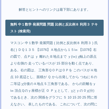
解答とヒントへのリンクは最下部にあります。
無料 中１数学 発展問題 問題 比例と反比例８ 利用３ テキ
スト (検索用)
マスコン 中１数学 発展問題 ( 比例と反比例８ 利用３ ) 氏
名( ) ＤＱ１３５ 【1076】Ａ地点から１５㎞ 【1078】右
の図で、点Ｐは ｙ 離れたＢ地点まで ｙ(㎞) χ軸上の原点
より右側の 走っているバスが 15 部分を動く点であり、
ある。右の図は、 三角形ＱＯＰはＯＰを このバスがＡ地
点 10 底辺とし、面積が Ｑ から出発してから つねに６の
二等辺 χ分後のＡ地点 5 三角形である。 からの距離をｙ
㎞ 頂点Ｑのｙ座標が正 Ｏ Ｐ χ として、χとｙの 0 χ(分)
であるとき、次の 関係をグラフに ５ 10 15 20 25 問に答
えなさい。 表したものである。 これについて、次の問に