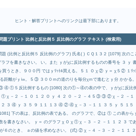
ヒント・解答プリントへのリンクは最下部にあります。
 問題プリント 比例と反比例５ 反比例のグラフ テキスト (検索用)
題 (比例と反比例５ 反比例のグラフ) 氏名( ) ＣＱ１３２ [1079] 次
式のグラフを書きなさい。 い。また ｙがχに反比例するものの番号を ３ ｙ 書
油を買うとき、９００円 ではｙﾘｯﾄﾙ買える。 5 １ Ｏ χ ② ｙ＝ χ 5 ② 
で走る距離がｙ㎞。 5 ③ ３００ｍの道のりを毎分χｍで進むとｙ分 かかる。 [
③ ④ ① 5 反比例するもの [1080] 次の①～④の表の中で、ｙがχに反
 χ －２ －１ ０ １ ２ Ｏ ｙ ４ ２ ０ －２ －４ 5 ③ ③ ② χ －２ －１
 ２ ３ ④ ｙ ３ ５ ９ １１ １３ ④ ② ④ χ －３ －１ １ ３ ５ ｙ ５ １５ －
 [1081] 下の表は、反比例の表である。 のグラフで、②は ① この表
を書きなさい。 ｙ＝ のグラフ χ Ｏ χ ① χ －３ －２ －１ １ ２ ３ で
６のとき、 ａの値を求めなさい。 (式) ② χ －４ －３ －２ －１ １ ２