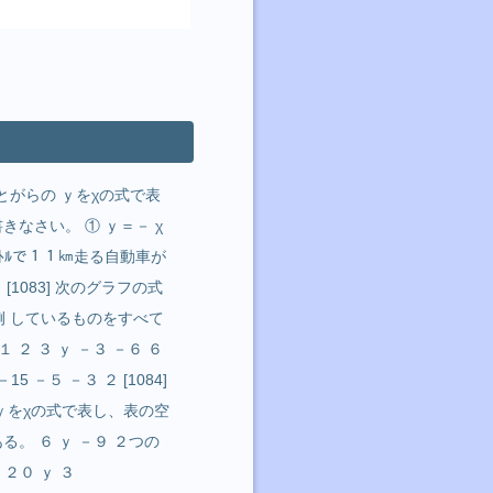
のことがらの ｙをχの式で表
きなさい。 ① ｙ＝－ χ
１ﾘｯﾄﾙで１１㎞走る自動車が
1083] 次のグラフの式
比例 しているものをすべて
 １ ２ ３ ｙ －３ －６ ６
15 －５ －３ ２ [1084]
からｙをχの式で表し、表の空
ある。 ６ ｙ －９ ２つの
 ２０ ｙ ３