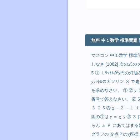
無料 中１数学 標準問題
マスコン 中１数学 標準問
しなさ [1082] 次の
5 ① １ﾘｯﾄﾙがχ円の灯
χﾘｯﾄﾙのガソリン ３ 
を求めなさい。 ① ②ｙ 
番号で答えなさい。 ② 5 ①
３ ２ 5 ③ χ －２ －１ １
図の①はｙ＝ χ ｙ② ３
らん ａ Ｐ にあてはまる数
グラフの 交点Ｐのχ座標 が