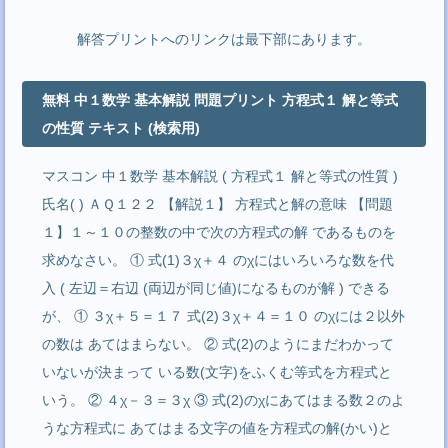
解答プリントへのリンクは最下部にあります。
無料 中１数学 基本解説 問題プリント 方程式１ 解と等式
の性質 テキスト (検索用)
マスコン 中１数学 基本解説 ( 方程式１ 解と等式の性質 )
氏名( ) ＡＱ１２２ 【解説１】 方程式と解の意味 【問題
１】１～１０の整数の中で次の方程式の解 であるものを
求めなさい。 ① 式(1)３χ＋４ のχにはいろいろな数を代
入 ( 左辺＝右辺 (両辺が同じ値)になるものが解 ) できる
が、 ① ３χ＋５＝１７ 式(2)３χ＋４＝１０ のχには２以外
の数は あてはまらない。 ② 式(2)のようにまだわかって
いないが決まって いる数(文字)をふくむ等式を方程式と
いう。 ② ４χ－３＝３χ ③ 式(2)のχにあてはまる数２のよ
うな方程式に あてはまる文字の値を方程式の解(かい)と