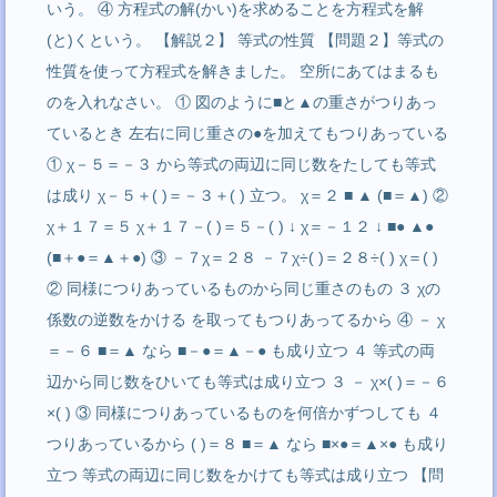
いう。 ④ 方程式の解(かい)を求めることを方程式を解
(と)くという。 【解説２】 等式の性質 【問題２】等式の
性質を使って方程式を解きました。 空所にあてはまるも
のを入れなさい。 ① 図のように■と▲の重さがつりあっ
ているとき 左右に同じ重さの●を加えてもつりあっている
① χ－５＝－３ から等式の両辺に同じ数をたしても等式
は成り χ－５＋( )＝－３＋( ) 立つ。 χ＝２ ■ ▲ (■＝▲) ②
χ＋１７＝５ χ＋１７－( )＝５－( ) ↓ χ＝－１２ ↓ ■● ▲●
(■＋●＝▲＋●) ③ －７χ＝２８ －７χ÷( )＝２８÷( ) χ＝( )
② 同様につりあっているものから同じ重さのもの ３ χの
係数の逆数をかける を取ってもつりあってるから ④ － χ
＝－６ ■＝▲ なら ■－●＝▲－● も成り立つ ４ 等式の両
辺から同じ数をひいても等式は成り立つ ３ － χ×( )＝－６
×( ) ③ 同様につりあっているものを何倍かずつしても ４
つりあっているから ( )＝８ ■＝▲ なら ■×●＝▲×● も成り
立つ 等式の両辺に同じ数をかけても等式は成り立つ 【問