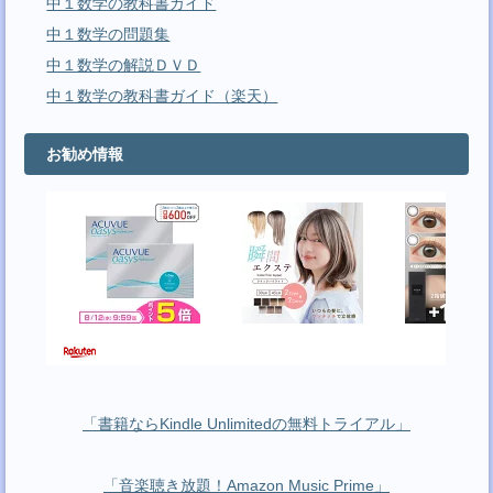
中１数学の教科書ガイド
中１数学の問題集
中１数学の解説ＤＶＤ
中１数学の教科書ガイド（楽天）
お勧め情報
「書籍ならKindle Unlimitedの無料トライアル」
「音楽聴き放題！Amazon Music Prime」