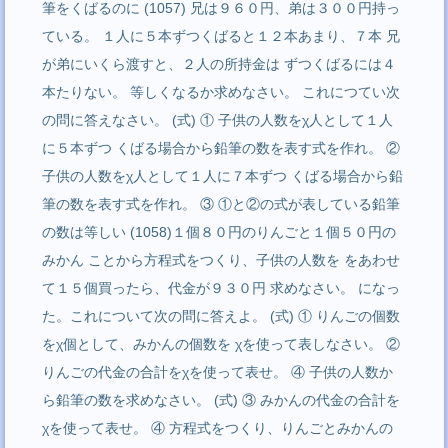
筆をくばるのに (1057) 兄は９６０円、弟は３００円持っ
ている。 １人に５本ずつくばると１２本あまり、７本 兄
が弟にいくら渡すと、２人の所持金は ずつくばるには４
本たりない。 等しくなるか求めなさい。 これにつてい次
の問に答えなさい。 (式) ① 子供の人数をχ人として１人
に５本ずつ くばる場合から鉛筆の数を表す式を作れ。 ②
子供の人数をχ人として１人に７本ずつ くばる場合から鉛
筆の数を表す式を作れ。 ③ ①と②の式が表している鉛筆
の数は等しい (1058)１個８０円のりんごと１個５０円の
みかん ことから方程式をつくり、子供の人数を をあわせ
て１５個買ったら、代金が９３０円 求めなさい。 になっ
た。これについて次の問に答えよ。 (式) ① りんごの個数
をχ個として、みかんの個数を χを使って表しなさい。 ②
りんごの代金の合計をχを使って表せ。 ④ 子供の人数か
ら鉛筆の数を求めなさい。 (式) ③ みかんの代金の合計を
χを使って表せ。 ④ 方程式をつくり、りんごとみかんの