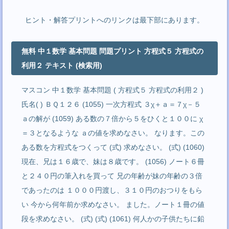
ヒント・解答プリントへのリンクは最下部にあります。
無料 中１数学 基本問題 問題プリント 方程式５ 方程式の
利用２ テキスト (検索用)
マスコン 中１数学 基本問題 ( 方程式５ 方程式の利用２ )
氏名( ) ＢＱ１２６ (1055) 一次方程式 ３χ＋ａ＝７χ－５
ａの解が (1059) ある数の７倍から５をひくと１００に χ
＝３となるような ａの値を求めなさい。 なります。この
ある数を方程式をつくって (式) 求めなさい。 (式) (1060)
現在、兄は１６歳で、妹は８歳です。 (1056) ノート６冊
と２４０円の筆入れを買って 兄の年齢が妹の年齢の３倍
であったのは １０００円渡し、３１０円のおつりをもら
い 今から何年前か求めなさい。 ました。ノート１冊の値
段を求めなさい。 (式) (式) (1061) 何人かの子供たちに鉛